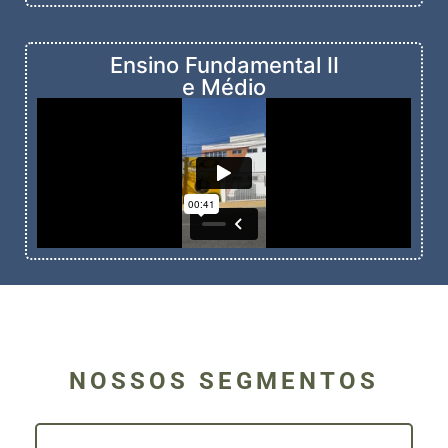
Ensino Fundamental II
e Médio
NOSSOS SEGMENTOS