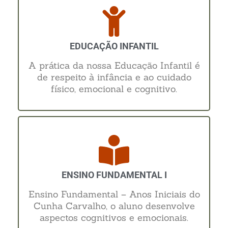
EDUCAÇÃO INFANTIL
A prática da nossa Educação Infantil é
de respeito à infância e ao cuidado
físico, emocional e cognitivo.
ENSINO FUNDAMENTAL I
Ensino Fundamental – Anos Iniciais do
Cunha Carvalho, o aluno desenvolve
aspectos cognitivos e emocionais.