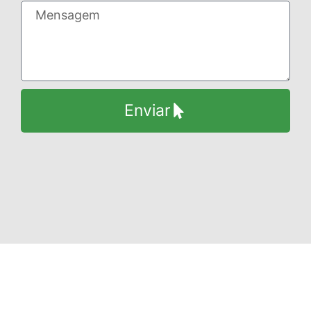
Enviar