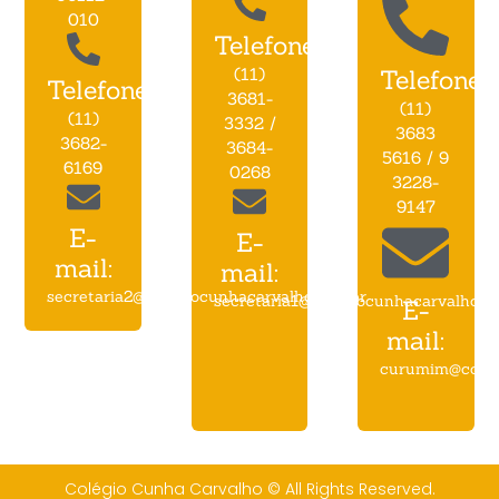
010
Telefone:
(11)
Telefone:
Telefone:
3681-
(11)
(11)
3332 /
3683
3682-
3684-
5616 / 9
6169
0268
3228-
9147
E-
E-
mail:
mail:
secretaria2@colegiocunhacarvalho.com.br
secretaria1@colegiocunhacarvalho.c
E-
mail:
curumim@coleg
Colégio Cunha Carvalho © All Rights Reserved.