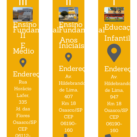
III
II
I
Ensino
Ensino
Educaçã
Fundamental
Fundamental
II
Infantil
Anos
E
Iniciais
Médio
Endereço:
Endereço:
Endereço:
Av.
Av.
Rua
Hildebrando
Hildebrando
Horácio
de Lima,
de Lima,
Lafer,
407
947
335
Km 18
Km 18
Jd. das
Osasco/SP
Osasco/SP
Flores
CEP
CEP
Osasco/SP
06190-
06190-
CEP
160
160
06112-