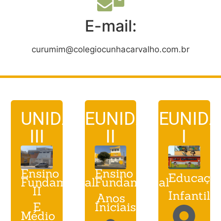
E-mail:
curumim@colegiocunhacarvalho.com.br
UNIDADE
UNIDADE
UNID
III
II
I
Ensino
Ensino
Educaçã
Fundamental
Fundamental
II
Infantil
Anos
E
Iniciais
Médio