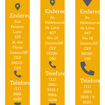
Endereço:
Endereço:
Endereço:
Av.
Av.
Rua
Hildebrando
Hildebrando
Horácio
de Lima,
de Lima,
Lafer,
407
947
335
Km 18
Km 18
Jd. das
Osasco/SP
Osasco/SP
Flores
CEP
CEP
Osasco/SP
06190-
06190-
CEP
160
160
06112-
010
Telefone:
(11)
Telefone:
Telefone:
3681-
(11)
(11)
3332 /
3683
3682-
3684-
5616 / 9
6169
0268
3228-