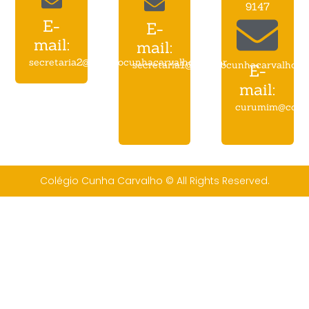
9147
E-
E-
mail:
mail:
secretaria2@colegiocunhacarvalho.com.br
secretaria1@colegiocunhacarvalho.c
E-
mail:
curumim@coleg
Colégio Cunha Carvalho © All Rights Reserved.